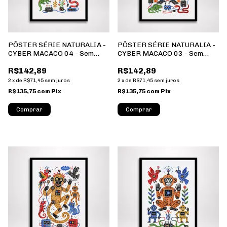
PÔSTER SÉRIE NATURALIA -
PÔSTER SÉRIE NATURALIA -
CYBER MACACO 04 - Sem
CYBER MACACO 03 - Sem
Moldura - Orientação
Moldura - Orientação
R$142,89
R$142,89
Retrato - Tamanhos: A0, A1,
Retrato - Tamanhos: A0, A1,
A2 e A3
A2 e A3
2
x
de
R$71,45
sem juros
2
x
de
R$71,45
sem juros
R$135,75
com
Pix
R$135,75
com
Pix
Comprar
Comprar