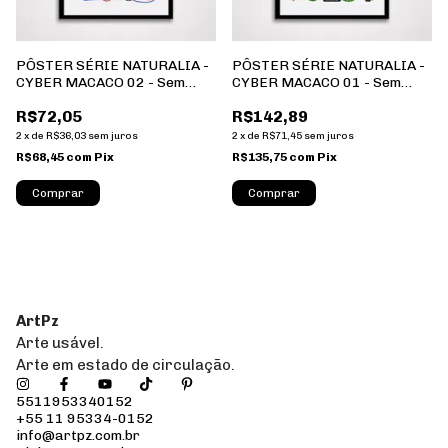
PÔSTER SÉRIE NATURALIA -
PÔSTER SÉRIE NATURALIA -
CYBER MACACO 02 - Sem
CYBER MACACO 01 - Sem
Moldura - Orientação
Moldura - Orientação
R$72,05
R$142,89
Retrato - Tamanhos: A0, A1,
Retrato - Tamanhos: A0, A1,
A2 e A3
A2 e A3
2
x
de
R$36,03
sem juros
2
x
de
R$71,45
sem juros
R$68,45
com
Pix
R$135,75
com
Pix
Comprar
Comprar
ArtPz
Arte usável.
Arte em estado de circulação.
5511953340152
+55 11 95334-0152
info@artpz.com.br