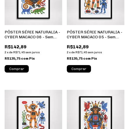
PÔSTER SÉRIE NATURALIA -
PÔSTER SÉRIE NATURALIA -
CYBER MACACO 06 - Sem
CYBER MACACO 05 - Sem
Moldura - Orientação
Moldura - Orientação
R$142,89
R$142,89
Retrato - Tamanhos: A0, A1,
Retrato - Tamanhos: A0, A1,
A2 e A3
A2 e A3
2
x
de
R$71,45
sem juros
2
x
de
R$71,45
sem juros
R$135,75
com
Pix
R$135,75
com
Pix
Comprar
Comprar