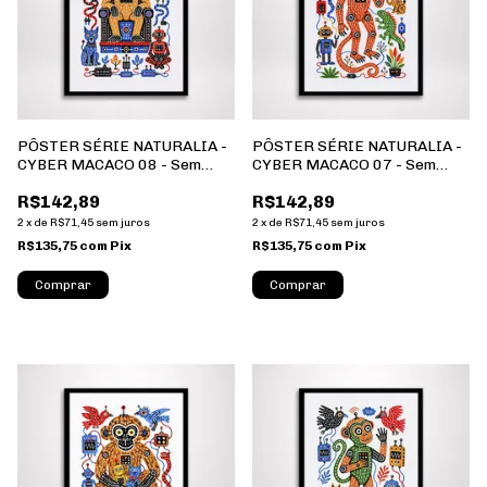
PÔSTER SÉRIE NATURALIA -
PÔSTER SÉRIE NATURALIA -
CYBER MACACO 08 - Sem
CYBER MACACO 07 - Sem
Moldura - Orientação
Moldura - Orientação
R$142,89
R$142,89
Retrato - Tamanhos: A0, A1,
Retrato - Tamanhos: A0, A1,
A2 e A3
A2 e A3
2
x
de
R$71,45
sem juros
2
x
de
R$71,45
sem juros
R$135,75
com
Pix
R$135,75
com
Pix
Comprar
Comprar