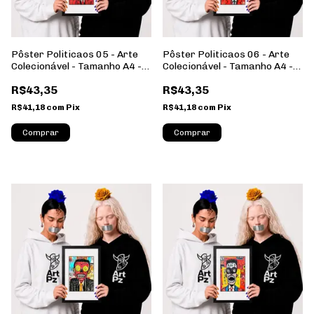
Pôster Politicaos 05 - Arte
Pôster Politicaos 06 - Arte
Colecionável - Tamanho A4 -
Colecionável - Tamanho A4 -
Sem Moldura - Orientação
Sem Moldura - Orientação
R$43,35
R$43,35
Retrato
Retrato
R$41,18
com
Pix
R$41,18
com
Pix
Comprar
Comprar