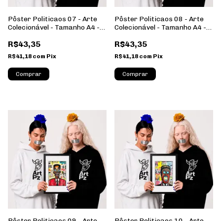
Pôster Politicaos 07 - Arte
Pôster Politicaos 08 - Arte
Colecionável - Tamanho A4 -
Colecionável - Tamanho A4 -
Sem Moldura - Orientação
Sem Moldura - Orientação
R$43,35
R$43,35
Retrato
Retrato
R$41,18
com
Pix
R$41,18
com
Pix
Comprar
Comprar
Pôster Politicaos 09 - Arte
Pôster Politicaos 10 - Arte