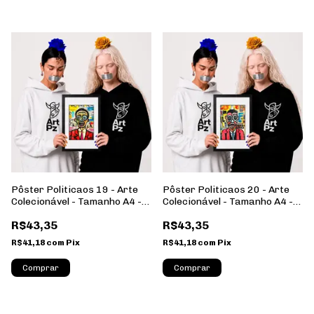
Pôster Politicaos 19 - Arte
Pôster Politicaos 20 - Arte
Colecionável - Tamanho A4 -
Colecionável - Tamanho A4 -
Sem Moldura - Orientação
Sem Moldura - Orientação
R$43,35
R$43,35
Retrato
Retrato
R$41,18
com
Pix
R$41,18
com
Pix
Comprar
Comprar