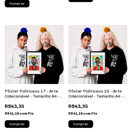
Comprar
Pôster Politicaos 17 - Arte
Pôster Politicaos 18 - Arte
Colecionável - Tamanho A4 -
Colecionável - Tamanho A4 -
Sem Moldura - Orientação
Sem Moldura - Orientação
R$43,35
R$43,35
Retrato
Retrato
R$41,18
com
Pix
R$41,18
com
Pix
Comprar
Comprar