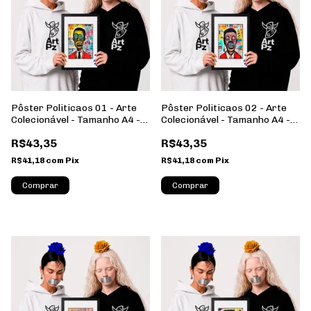
Pôster Politicaos 01 - Arte
Pôster Politicaos 02 - Arte
Colecionável - Tamanho A4 -
Colecionável - Tamanho A4 -
Sem Moldura - Orientação
Sem Moldura - Orientação
R$43,35
R$43,35
Retrato
Retrato
R$41,18
com
Pix
R$41,18
com
Pix
Comprar
Comprar