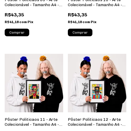
Colecionável - Tamanho A4 -
Colecionável - Tamanho A4 -
Sem Moldura - Orientação
Sem Moldura - Orientação
R$43,35
R$43,35
Retrato
Retrato
R$41,18
com
Pix
R$41,18
com
Pix
Comprar
Comprar
Pôster Politicaos 11 - Arte
Pôster Politicaos 12 - Arte
Colecionável - Tamanho A4 -
Colecionável - Tamanho A4 -
Sem Moldura - Orientação
Sem Moldura - Orientação