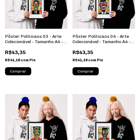
Pôster Politicaos 03 - Arte
Pôster Politicaos 04 - Arte
Colecionável - Tamanho A4 -
Colecionável - Tamanho A4 -
Sem Moldura - Orientação
Sem Moldura - Orientação
R$43,35
R$43,35
Retrato
Retrato
R$41,18
com
Pix
R$41,18
com
Pix
Comprar
Comprar