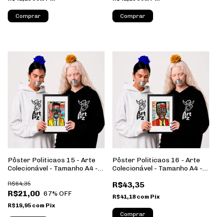
Comprar
Comprar
Pôster Politicaos 15 - Arte
Pôster Politicaos 16 - Arte
Colecionável - Tamanho A4 -
Colecionável - Tamanho A4 -
Sem Moldura - Orientação
Sem Moldura - Orientação
R$64,35
R$43,35
Retrato
Retrato
R$21,00
67
% OFF
R$41,18
com
Pix
R$19,95
com
Pix
Comprar