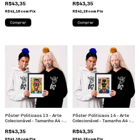
R$43,35
R$43,35
Retrato
Retrato
R$41,18
com
Pix
R$41,18
com
Pix
Comprar
Comprar
Pôster Politicaos 13 - Arte
Pôster Politicaos 14 - Arte
Colecionável - Tamanho A4 -
Colecionável - Tamanho A4 -
Sem Moldura - Orientação
Sem Moldura - Orientação
R$43,35
R$43,35
Retrato
Retrato
R$41,18
com
Pix
R$41,18
com
Pix