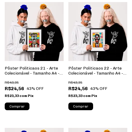
Pôster Politicaos 21 - Arte
Pôster Politicaos 22 - Arte
Colecionável - Tamanho A4 -
Colecionável - Tamanho A4 -
Sem Moldura - Orientação
Sem Moldura - Orientação
R$43,35
R$43,35
Retrato
Retrato
R$24,56
R$24,56
43
% OFF
43
% OFF
R$23,33
com
Pix
R$23,33
com
Pix
Comprar
Comprar