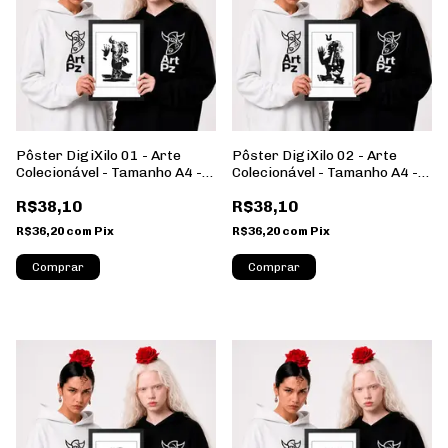
Pôster DigiXilo 01 - Arte
Pôster DigiXilo 02 - Arte
Colecionável - Tamanho A4 -
Colecionável - Tamanho A4 -
Sem Moldura - Orientação
Sem Moldura - Orientação
R$38,10
R$38,10
Retrato
Retrato
R$36,20
com
Pix
R$36,20
com
Pix
Comprar
Comprar