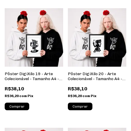
Pôster DigiXilo 19 - Arte
Pôster DigiXilo 20 - Arte
Colecionável - Tamanho A4 -
Colecionável - Tamanho A4 -
Sem Moldura - Orientação
Sem Moldura - Orientação
R$38,10
R$38,10
Retrato
Retrato
R$36,20
com
Pix
R$36,20
com
Pix
Comprar
Comprar