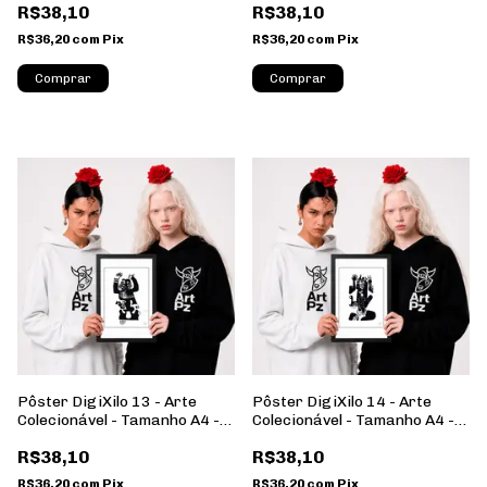
R$38,10
R$38,10
Retrato
Retrato
R$36,20
com
Pix
R$36,20
com
Pix
Comprar
Comprar
Pôster DigiXilo 13 - Arte
Pôster DigiXilo 14 - Arte
Colecionável - Tamanho A4 -
Colecionável - Tamanho A4 -
Sem Moldura - Orientação
Sem Moldura - Orientação
R$38,10
R$38,10
Retrato
Retrato
R$36,20
com
Pix
R$36,20
com
Pix