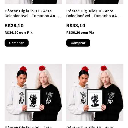
Pôster DigiXilo 07 - Arte
Pôster DigiXilo 08 - Arte
Colecionável - Tamanho A4 -
Colecionável - Tamanho A4 -
Sem Moldura - Orientação
Sem Moldura - Orientação
R$38,10
R$38,10
Retrato
Retrato
R$36,20
com
Pix
R$36,20
com
Pix
Comprar
Comprar
Pôster DigiXilo 09 - Arte
Pôster DigiXilo 10 - Arte