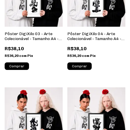
Pôster DigiXilo 03 - Arte
Pôster DigiXilo 04 - Arte
Colecionável - Tamanho A4 -
Colecionável - Tamanho A4 -
Sem Moldura - Orientação
Sem Moldura - Orientação
R$38,10
R$38,10
Retrato
Retrato
R$36,20
com
Pix
R$36,20
com
Pix
Comprar
Comprar