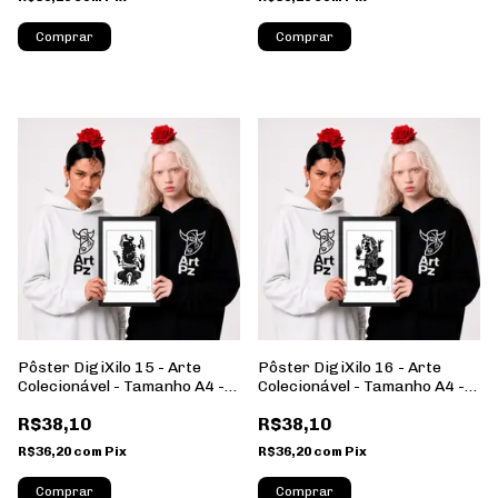
Comprar
Comprar
Pôster DigiXilo 15 - Arte
Pôster DigiXilo 16 - Arte
Colecionável - Tamanho A4 -
Colecionável - Tamanho A4 -
Sem Moldura - Orientação
Sem Moldura - Orientação
R$38,10
R$38,10
Retrato
Retrato
R$36,20
com
Pix
R$36,20
com
Pix
Comprar
Comprar