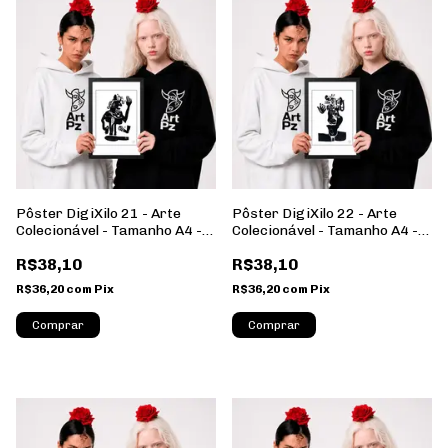
Pôster DigiXilo 21 - Arte
Pôster DigiXilo 22 - Arte
Colecionável - Tamanho A4 -
Colecionável - Tamanho A4 -
Sem Moldura - Orientação
Sem Moldura - Orientação
R$38,10
R$38,10
Retrato
Retrato
R$36,20
com
Pix
R$36,20
com
Pix
Comprar
Comprar