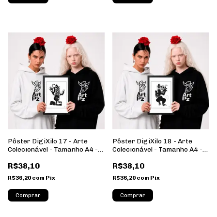
Pôster DigiXilo 17 - Arte
Pôster DigiXilo 18 - Arte
Colecionável - Tamanho A4 -
Colecionável - Tamanho A4 -
Sem Moldura - Orientação
Sem Moldura - Orientação
R$38,10
R$38,10
Retrato
Retrato
R$36,20
com
Pix
R$36,20
com
Pix
Comprar
Comprar