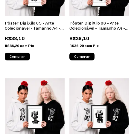
Pôster DigiXilo 05 - Arte
Pôster DigiXilo 06 - Arte
Colecionável - Tamanho A4 -
Colecionável - Tamanho A4 -
Sem Moldura - Orientação
Sem Moldura - Orientação
R$38,10
R$38,10
Retrato
Retrato
R$36,20
com
Pix
R$36,20
com
Pix
Comprar
Comprar