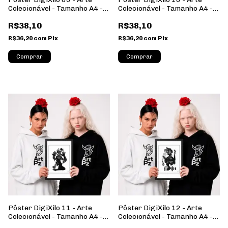
Colecionável - Tamanho A4 -
Colecionável - Tamanho A4 -
Sem Moldura - Orientação
Sem Moldura - Orientação
R$38,10
R$38,10
Retrato
Retrato
R$36,20
com
Pix
R$36,20
com
Pix
Comprar
Comprar
Pôster DigiXilo 11 - Arte
Pôster DigiXilo 12 - Arte
Colecionável - Tamanho A4 -
Colecionável - Tamanho A4 -
Sem Moldura - Orientação
Sem Moldura - Orientação