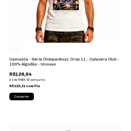
Camiseta - Série Chimpanboyz: Drop 11 - Calavera Club -
100% Algodão - Unissex
R$128,64
2
x
de
R$64,32
sem juros
R$122,21
com
Pix
Comprar