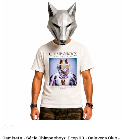
Camiseta - Série Chimpanboyz: Drop 03 - Calavera Club -