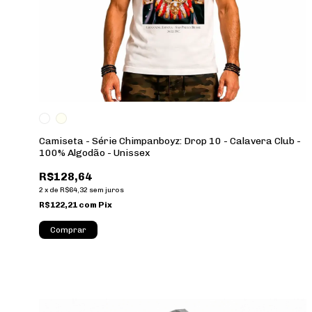
Camiseta - Série Chimpanboyz: Drop 10 - Calavera Club -
100% Algodão - Unissex
R$128,64
2
x
de
R$64,32
sem juros
R$122,21
com
Pix
Comprar