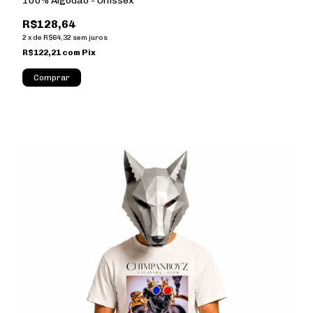
100% Algodão - Unissex
R$128,64
2
x
de
R$64,32
sem juros
R$122,21
com
Pix
Comprar