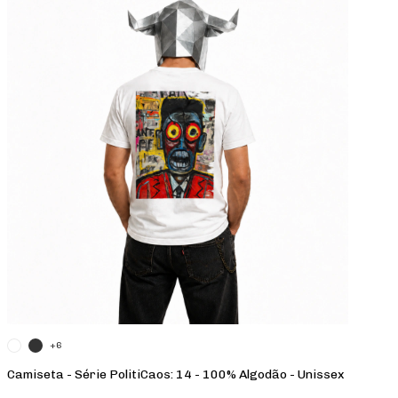
+6
Camiseta - Série PolitiCaos: 14 - 100% Algodão - Unissex