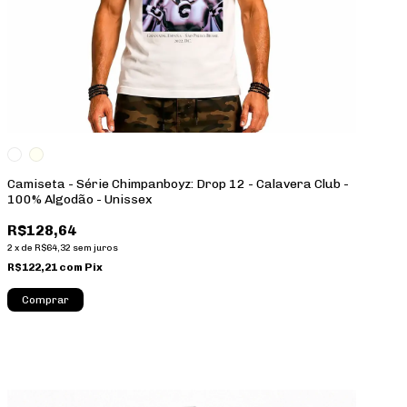
Camiseta - Série Chimpanboyz: Drop 12 - Calavera Club -
100% Algodão - Unissex
R$128,64
2
x
de
R$64,32
sem juros
R$122,21
com
Pix
Comprar