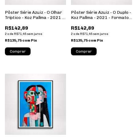
Pôster Série Azuiz - O Olhar
Pôster Série Azuiz - O Duplo -
Tríptico - Koz Pallma - 2021 -
Koz Pallma - 2021 - Formato
Formato Retrato - Sem
Retrato - Sem Moldura
R$142,89
R$142,89
Moldura
2
x
de
R$71,45
sem juros
2
x
de
R$71,45
sem juros
R$135,75
com
Pix
R$135,75
com
Pix
Comprar
Comprar