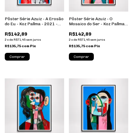
Pôster Série Azuiz - A Erosão
Pôster Série Azuiz - O
do Eu - Koz Pallma - 2021 -
Mosaico do Ser - Koz Pallma -
Formato Retrato - Sem
2021 - Formato Retrato -
R$142,89
R$142,89
Moldura
Sem Moldura
2
x
de
R$71,45
sem juros
2
x
de
R$71,45
sem juros
R$135,75
com
Pix
R$135,75
com
Pix
Comprar
Comprar