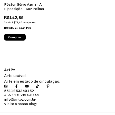
Pôster Série Azuiz - A
Bipartição - Koz Pallma -
2021 - Formato Retrato -
R$142,89
Sem Moldura
2
x
de
R$71,45
sem juros
R$135,75
com
Pix
Comprar
ArtPz
Arte usável.
Arte em estado de circulação.
5511953340152
+55 11 95334-0152
info@artpz.com.br
Visite o nosso Blog!