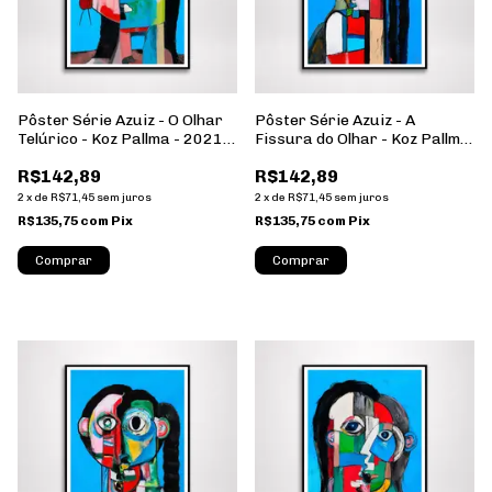
Pôster Série Azuiz - O Olhar
Pôster Série Azuiz - A
Telúrico - Koz Pallma - 2021 -
Fissura do Olhar - Koz Pallma
Formato Retrato - Sem
- 2021 - Formato Retrato -
R$142,89
R$142,89
Moldura
Sem Moldura
2
x
de
R$71,45
sem juros
2
x
de
R$71,45
sem juros
R$135,75
com
Pix
R$135,75
com
Pix
Comprar
Comprar