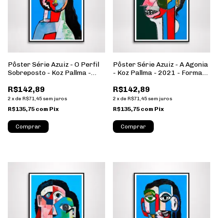
Pôster Série Azuiz - O Perfil
Pôster Série Azuiz - A Agonia
Sobreposto - Koz Pallma -
- Koz Pallma - 2021 - Formato
2021 - Formato Retrato -
Retrato - Sem Moldura
R$142,89
R$142,89
Sem Moldura
2
x
de
R$71,45
sem juros
2
x
de
R$71,45
sem juros
R$135,75
com
Pix
R$135,75
com
Pix
Comprar
Comprar