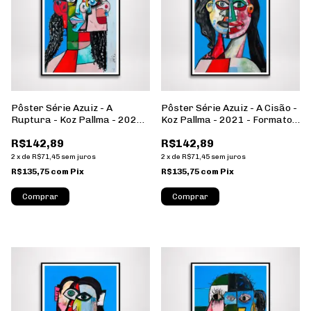
Pôster Série Azuiz - A
Pôster Série Azuiz - A Cisão -
Ruptura - Koz Pallma - 2021 -
Koz Pallma - 2021 - Formato
Formato Retrato - Sem
Retrato - Sem Moldura
R$142,89
R$142,89
Moldura
2
x
de
R$71,45
sem juros
2
x
de
R$71,45
sem juros
R$135,75
com
Pix
R$135,75
com
Pix
Comprar
Comprar