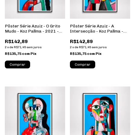
Pôster Série Azuiz - O Grito
Pôster Série Azuiz - A
Mudo - Koz Pallma - 2021 -
Intersecção - Koz Pallma -
Formato Retrato - Sem
2021 - Formato Retrato -
R$142,89
R$142,89
Moldura
Sem Moldura
2
x
de
R$71,45
sem juros
2
x
de
R$71,45
sem juros
R$135,75
com
Pix
R$135,75
com
Pix
Comprar
Comprar