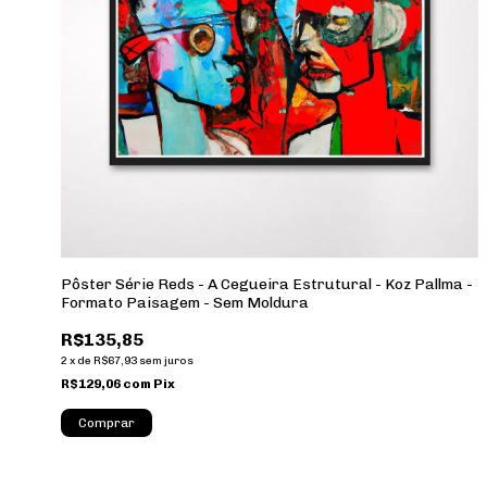
Pôster Série Reds - A Cegueira Estrutural - Koz Pallma -
Formato Paisagem - Sem Moldura
R$135,85
2
x
de
R$67,93
sem juros
R$129,06
com
Pix
Comprar