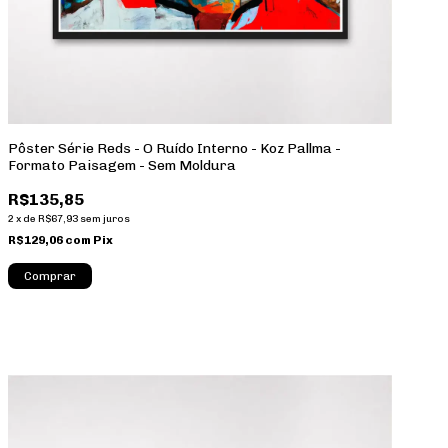
Pôster Série Reds - O Ruído Interno - Koz Pallma -
Formato Paisagem - Sem Moldura
R$135,85
2
x
de
R$67,93
sem juros
R$129,06
com
Pix
Comprar