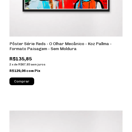
Pôster Série Reds - O Olhar Mecânico - Koz Pallma -
Formato Paisagem - Sem Moldura
R$135,85
2
x
de
R$67,93
sem juros
R$129,06
com
Pix
Comprar