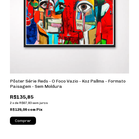
Pôster Série Reds - O Foco Vazio - Koz Pallma - Formato
Paisagem - Sem Moldura
R$135,85
2
x
de
R$67,93
sem juros
R$129,06
com
Pix
Comprar