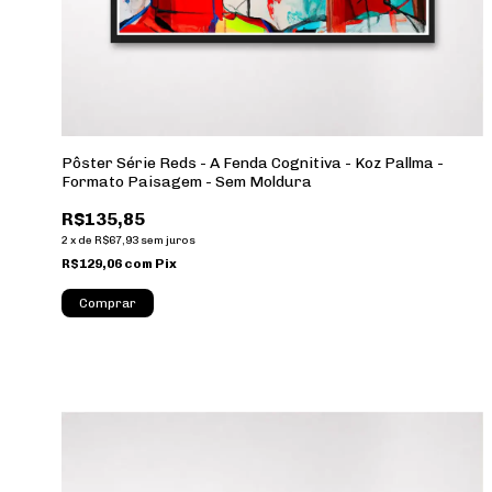
Pôster Série Reds - A Fenda Cognitiva - Koz Pallma -
Formato Paisagem - Sem Moldura
R$135,85
2
x
de
R$67,93
sem juros
R$129,06
com
Pix
Comprar