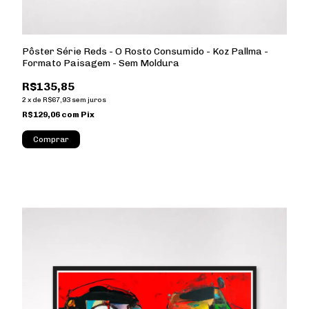
Pôster Série Reds - O Rosto Consumido - Koz Pallma -
Formato Paisagem - Sem Moldura
R$135,85
2
x
de
R$67,93
sem juros
R$129,06
com
Pix
Comprar