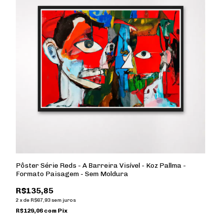
Pôster Série Reds - A Barreira Visível - Koz Pallma -
Formato Paisagem - Sem Moldura
R$135,85
2
x
de
R$67,93
sem juros
R$129,06
com
Pix