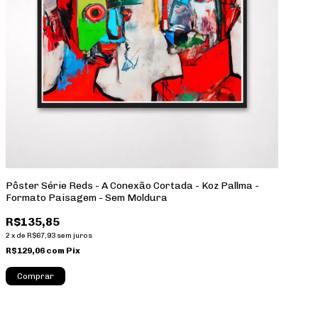
Pôster Série Reds - A Conexão Cortada - Koz Pallma -
Formato Paisagem - Sem Moldura
R$135,85
2
x
de
R$67,93
sem juros
R$129,06
com
Pix
Comprar