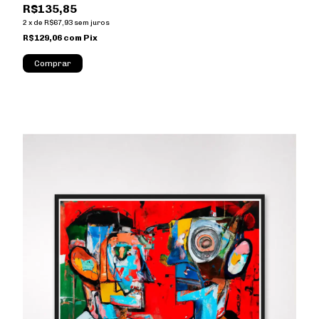
R$135,85
2
x
de
R$67,93
sem juros
R$129,06
com
Pix
Comprar