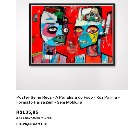
Pôster Série Reds - A Paralisia do Foco - Koz Pallma -
Formato Paisagem - Sem Moldura
R$135,85
2
x
de
R$67,93
sem juros
R$129,06
com
Pix