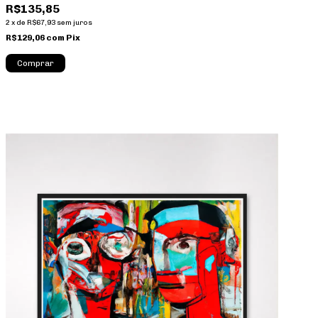
R$135,85
2
x
de
R$67,93
sem juros
R$129,06
com
Pix
Comprar