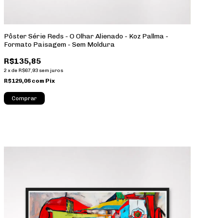
Pôster Série Reds - O Olhar Alienado - Koz Pallma -
Formato Paisagem - Sem Moldura
R$135,85
2
x
de
R$67,93
sem juros
R$129,06
com
Pix
Comprar