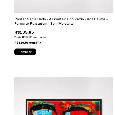
Pôster Série Reds - A Fronteira do Vazio - Koz Pallma -
Formato Paisagem - Sem Moldura
R$135,85
2
x
de
R$67,93
sem juros
R$129,06
com
Pix
Comprar