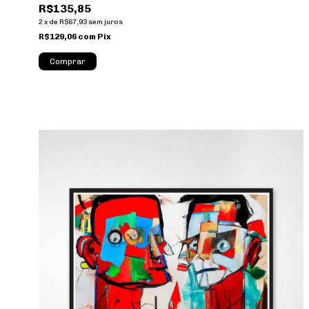
R$135,85
2
x
de
R$67,93
sem juros
R$129,06
com
Pix
Comprar