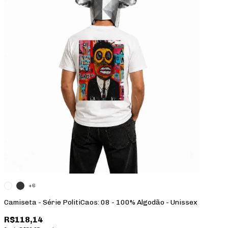
+6
Camiseta - Série PolitiCaos: 08 - 100% Algodão - Unissex
R$118,14