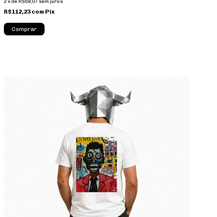
2
x
de
R$59,07
sem juros
R$112,23
com
Pix
Comprar