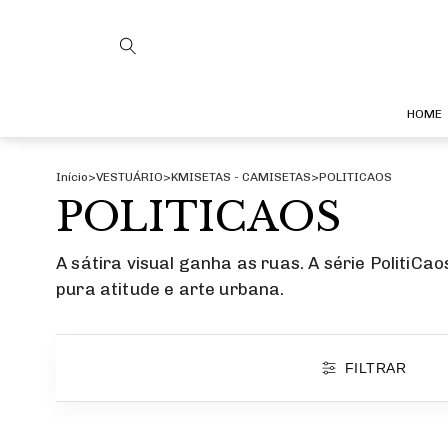
HOME
Início
>
VESTUÁRIO
>
KMISETAS - CAMISETAS
>
POLITICAOS
POLITICAOS
A sátira visual ganha as ruas. A série PolitiC
pura atitude e arte urbana.
FILTRAR