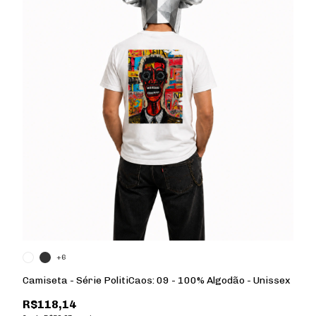
+6
Camiseta - Série PolitiCaos: 09 - 100% Algodão - Unissex
R$118,14