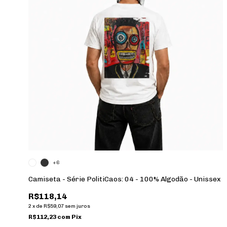
+6
Camiseta - Série PolitiCaos: 04 - 100% Algodão - Unissex
R$118,14
2
x
de
R$59,07
sem juros
R$112,23
com
Pix