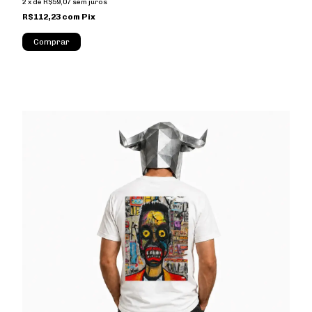
2
x
de
R$59,07
sem juros
R$112,23
com
Pix
Comprar