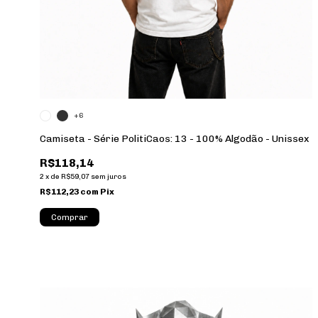
+6
Camiseta - Série PolitiCaos: 13 - 100% Algodão - Unissex
R$118,14
2
x
de
R$59,07
sem juros
R$112,23
com
Pix
Comprar