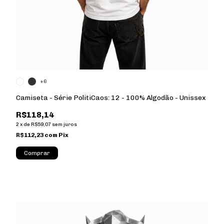
+6
Camiseta - Série PolitiCaos: 12 - 100% Algodão - Unissex
R$118,14
2
x
de
R$59,07
sem juros
R$112,23
com
Pix
Comprar