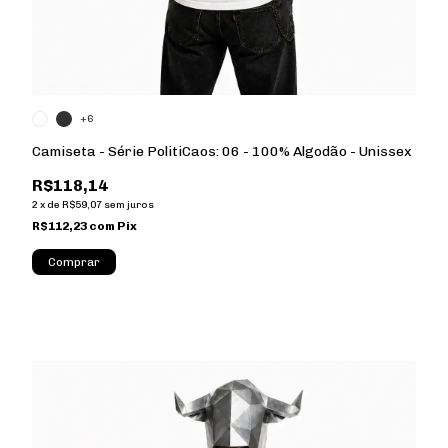
+6
Camiseta - Série PolitiCaos: 06 - 100% Algodão - Unissex
R$118,14
2
x
de
R$59,07
sem juros
R$112,23
com
Pix
Comprar