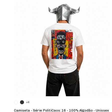
+6
Camiseta - Série PolitiCaos: 16 - 100% Algodão - Unissex