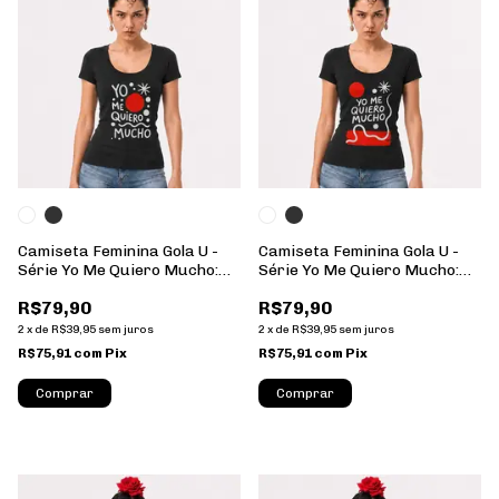
Camiseta Feminina Gola U -
Camiseta Feminina Gola U -
Série Yo Me Quiero Mucho:
Série Yo Me Quiero Mucho:
15 - 100% Algodão
14 - 100% Algodão
R$79,90
R$79,90
2
x
de
R$39,95
sem juros
2
x
de
R$39,95
sem juros
R$75,91
com
Pix
R$75,91
com
Pix
Comprar
Comprar