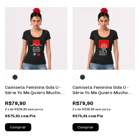
Camiseta Feminina Gola U -
Camiseta Feminina Gola U -
Série Yo Me Quiero Mucho:
Série Yo Me Quiero Mucho:
03 - 100% Algodão
01 - 100% Algodão
R$79,90
R$79,90
2
x
de
R$39,95
sem juros
2
x
de
R$39,95
sem juros
R$75,91
com
Pix
R$75,91
com
Pix
Comprar
Comprar