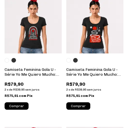
Camiseta Feminina Gola U -
Camiseta Feminina Gola U -
Série Yo Me Quiero Mucho:
Série Yo Me Quiero Mucho:
11 - 100% Algodão
10 - 100% Algodão
R$79,90
R$79,90
2
x
de
R$39,95
sem juros
2
x
de
R$39,95
sem juros
R$75,91
com
Pix
R$75,91
com
Pix
Comprar
Comprar