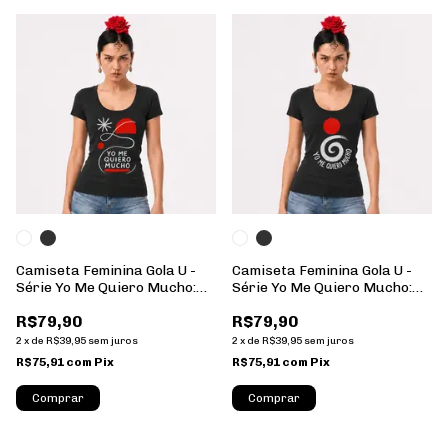
Camiseta Feminina Gola U -
Camiseta Feminina Gola U -
Série Yo Me Quiero Mucho:
Série Yo Me Quiero Mucho:
05 - 100% Algodão
04 - 100% Algodão
R$79,90
R$79,90
2
x
de
R$39,95
sem juros
2
x
de
R$39,95
sem juros
R$75,91
com
Pix
R$75,91
com
Pix
Comprar
Comprar