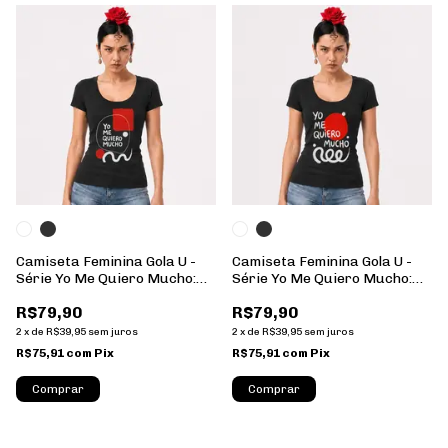
Camiseta Feminina Gola U -
Camiseta Feminina Gola U -
Série Yo Me Quiero Mucho:
Série Yo Me Quiero Mucho:
07 - 100% Algodão
06 - 100% Algodão
R$79,90
R$79,90
2
x
de
R$39,95
sem juros
2
x
de
R$39,95
sem juros
R$75,91
com
Pix
R$75,91
com
Pix
Comprar
Comprar