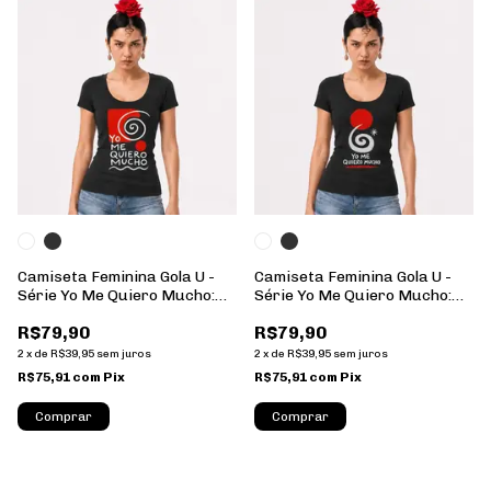
Camiseta Feminina Gola U -
Camiseta Feminina Gola U -
Série Yo Me Quiero Mucho:
Série Yo Me Quiero Mucho:
09 - 100% Algodão
08 - 100% Algodão
R$79,90
R$79,90
2
x
de
R$39,95
sem juros
2
x
de
R$39,95
sem juros
R$75,91
com
Pix
R$75,91
com
Pix
Comprar
Comprar