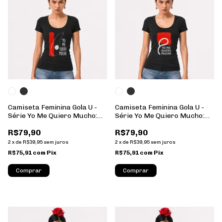
Camiseta Feminina Gola U -
Camiseta Feminina Gola U -
Série Yo Me Quiero Mucho:
Série Yo Me Quiero Mucho:
02 - 100% Algodão
16 - 100% Algodão
R$79,90
R$79,90
2
x
de
R$39,95
sem juros
2
x
de
R$39,95
sem juros
R$75,91
com
Pix
R$75,91
com
Pix
Comprar
Comprar