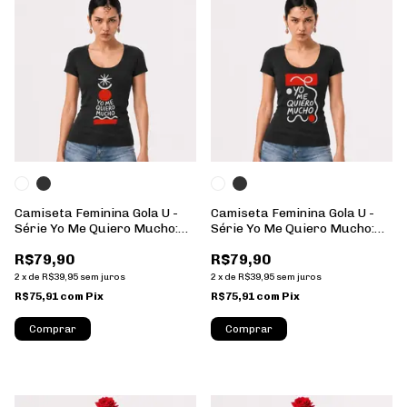
Camiseta Feminina Gola U -
Camiseta Feminina Gola U -
Série Yo Me Quiero Mucho:
Série Yo Me Quiero Mucho:
13 - 100% Algodão
12 - 100% Algodão
R$79,90
R$79,90
2
x
de
R$39,95
sem juros
2
x
de
R$39,95
sem juros
R$75,91
com
Pix
R$75,91
com
Pix
Comprar
Comprar