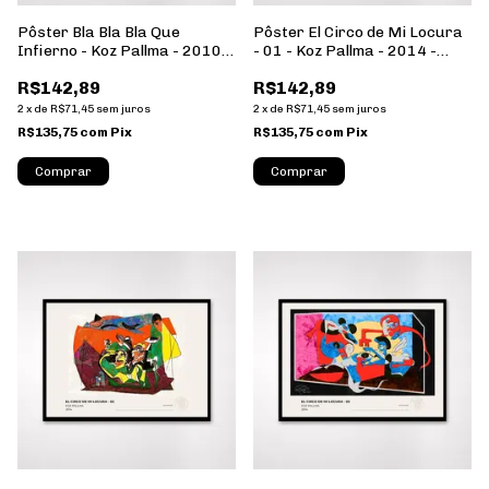
Pôster Bla Bla Bla Que
Pôster El Circo de Mi Locura
Infierno - Koz Pallma - 2010 -
- 01 - Koz Pallma - 2014 -
Formato Paisagem - Sem
Formato Paisagem - Sem
R$142,89
R$142,89
Moldura
Moldura
2
x
de
R$71,45
sem juros
2
x
de
R$71,45
sem juros
R$135,75
com
Pix
R$135,75
com
Pix
Comprar
Comprar