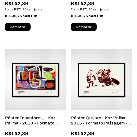
R$142,89
R$142,89
2
x
de
R$71,45
sem juros
2
x
de
R$71,45
sem juros
R$135,75
com
Pix
R$135,75
com
Pix
Comprar
Comprar
Pôster Inconform_ - Koz
Pôster Quijote - Koz Pallma -
Pallma - 2010 - Formato
2015 - Formato Paisagem -
Paisagem - Sem Moldura
Sem Moldura
R$142,89
R$142,89