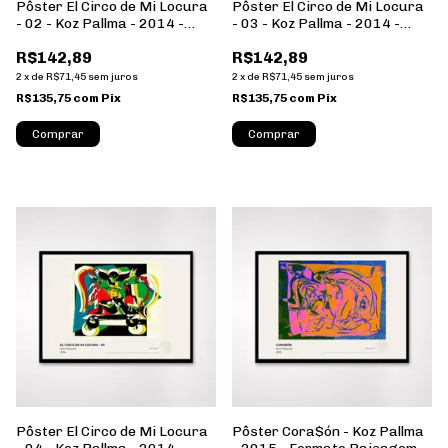
Pôster El Circo de Mi Locura
Pôster El Circo de Mi Locura
- 02 - Koz Pallma - 2014 -
- 03 - Koz Pallma - 2014 -
Formato Paisagem - Sem
Formato Paisagem - Sem
R$142,89
R$142,89
Moldura
Moldura
2
x
de
R$71,45
sem juros
2
x
de
R$71,45
sem juros
R$135,75
com
Pix
R$135,75
com
Pix
Comprar
Comprar
Pôster El Circo de Mi Locura
Pôster Cora$ón - Koz Pallma