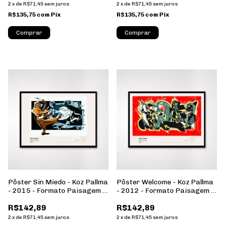
2
x
de
R$71,45
sem juros
2
x
de
R$71,45
sem juros
R$135,75
com
Pix
R$135,75
com
Pix
Comprar
Comprar
Pôster Sin Miedo - Koz Pallma
Pôster Welcome - Koz Pallma
- 2015 - Formato Paisagem -
- 2012 - Formato Paisagem -
Sem Moldura
Sem Moldura
R$142,89
R$142,89
2
x
de
R$71,45
sem juros
2
x
de
R$71,45
sem juros