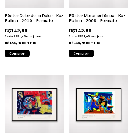
Pôster Color de mi Dolor - Koz
Pôster Metamorfêmea - Koz
Pallma - 2010 - Formato
Pallma - 2009 - Formato
Paisagem - Sem Moldura
Paisagem - Sem Moldura
R$142,89
R$142,89
2
x
de
R$71,45
sem juros
2
x
de
R$71,45
sem juros
R$135,75
com
Pix
R$135,75
com
Pix
Comprar
Comprar