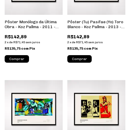
Pôster Monólogo da Última
Pôster (Tu) Pasifae (Yo) Toro
Obra - Koz Pallma - 2011 -
Blanco - Koz Pallma - 2013 -
Formato Paisagem - Sem
Formato Paisagem - Sem
R$142,89
R$142,89
Moldura
Moldura
2
x
de
R$71,45
sem juros
2
x
de
R$71,45
sem juros
R$135,75
com
Pix
R$135,75
com
Pix
Comprar
Comprar