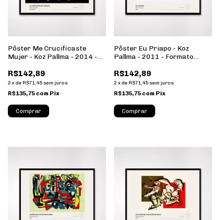
Pôster Me Crucificaste
Pôster Eu Priapo - Koz
Mujer - Koz Pallma - 2014 -
Pallma - 2011 - Formato
Formato Paisagem - Sem
Paisagem - Sem Moldura
R$142,89
R$142,89
Moldura
2
x
de
R$71,45
sem juros
2
x
de
R$71,45
sem juros
R$135,75
com
Pix
R$135,75
com
Pix
Comprar
Comprar