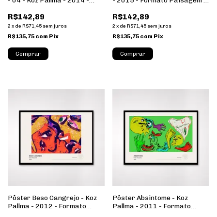
- 04 - Koz Pallma - 2014 -
- 2015 - Formato Paisagem -
Formato Paisagem - Sem
Sem Moldura
R$142,89
R$142,89
Moldura
2
x
de
R$71,45
sem juros
2
x
de
R$71,45
sem juros
R$135,75
com
Pix
R$135,75
com
Pix
Comprar
Comprar
Pôster Beso Cangrejo - Koz
Pôster Absintome - Koz
Pallma - 2012 - Formato
Pallma - 2011 - Formato
Paisagem - Sem Moldura
Paisagem - Sem Moldura