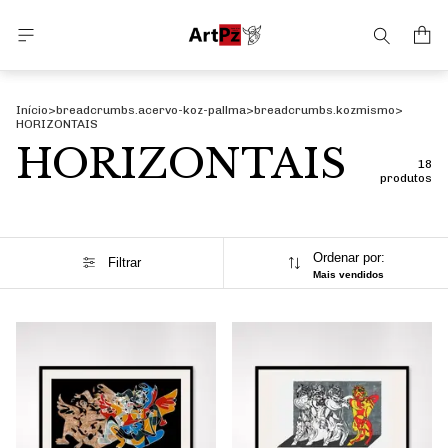
Início
>
breadcrumbs.acervo-koz-pallma
>
breadcrumbs.kozmismo
>
HORIZONTAIS
HORIZONTAIS
18
produtos
Ordenar por:
Filtrar
Mais vendidos